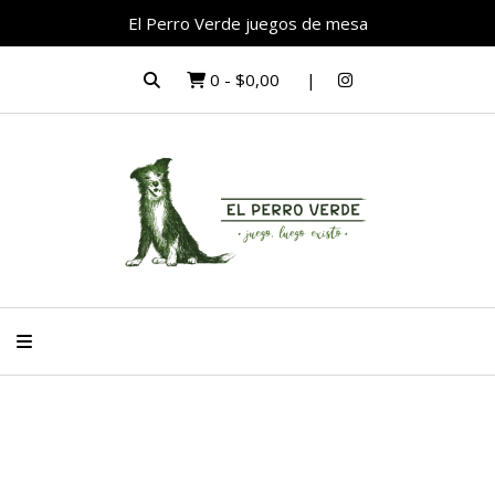
El Perro Verde juegos de mesa
0
-
$0,00