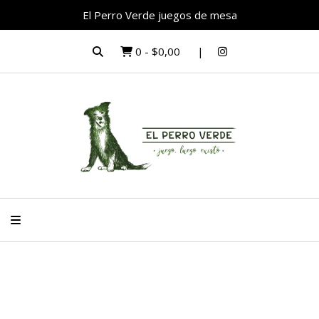
El Perro Verde juegos de mesa
0
-
$0,00