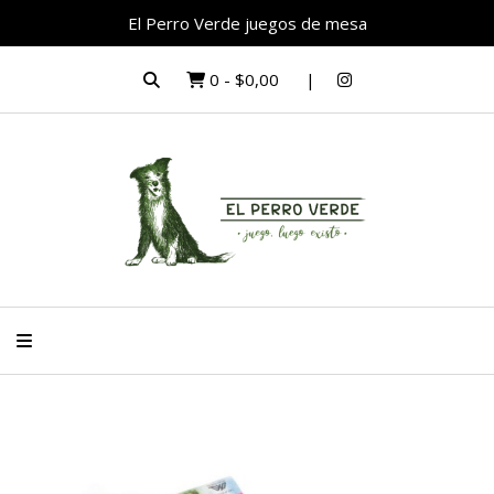
El Perro Verde juegos de mesa
0
-
$0,00