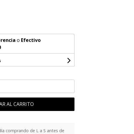
rencia
o
Efectivo
0
s
AR AL CARRITO
día comprando de L a S antes de