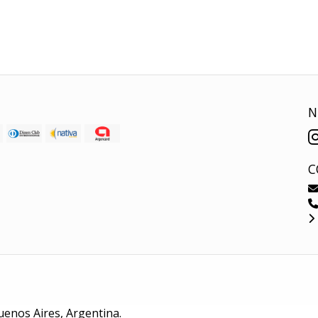
N
C
uenos Aires, Argentina.