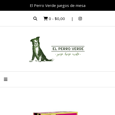
El Perro Verde juegos de mesa
0
-
$0,00