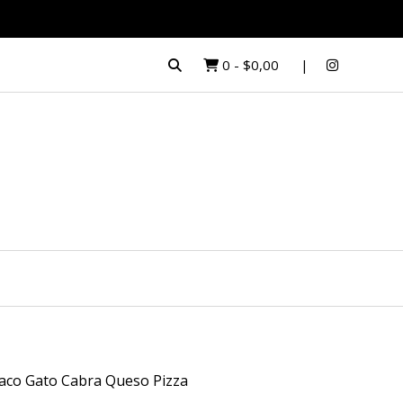
0
-
$0,00
aco Gato Cabra Queso Pizza