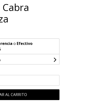
 Cabra
za
rencia
o
Efectivo
5
s
AR AL CARRITO