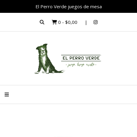
El Perro Verde juegos de mesa
0
-
$0,00