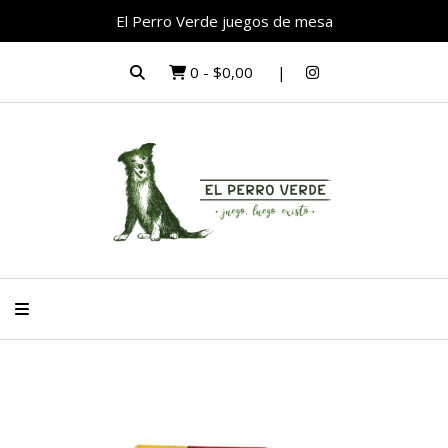
El Perro Verde juegos de mesa
0
-
$0,00