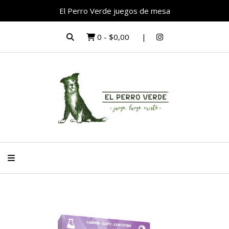
El Perro Verde juegos de mesa
0
-
$0,00