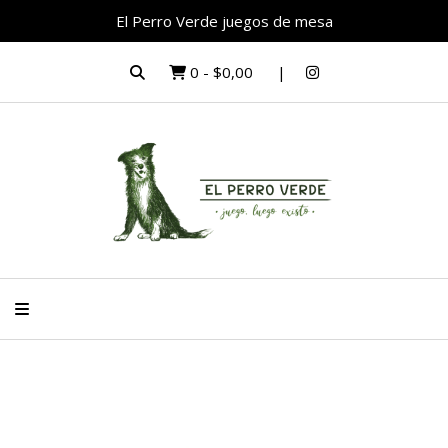
El Perro Verde juegos de mesa
0
-
$0,00