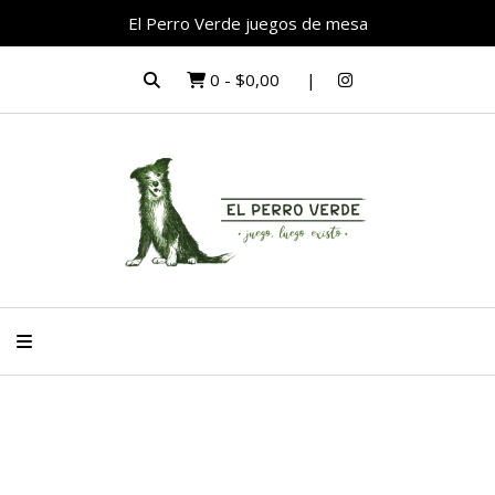
El Perro Verde juegos de mesa
0
-
$0,00