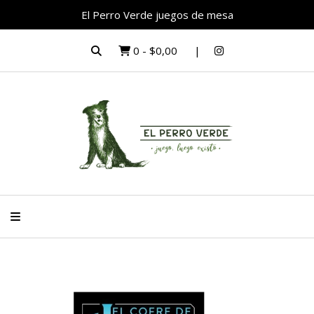
El Perro Verde juegos de mesa
0
-
$0,00