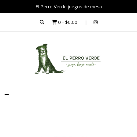
El Perro Verde juegos de mesa
0
-
$0,00