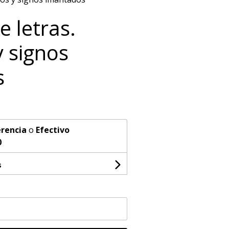
e letras.
 signos
s
rencia
o
Efectivo
0
s