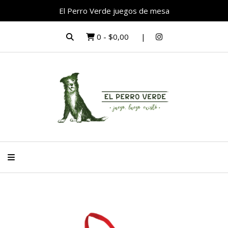
El Perro Verde juegos de mesa
0
-
$0,00