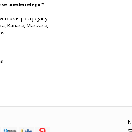
o se pueden elegir*
 verduras para jugar y
Pera, Banana, Manzana,
os.
as
N