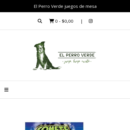
El Perro Verde juegos de mesa
0
-
$0,00