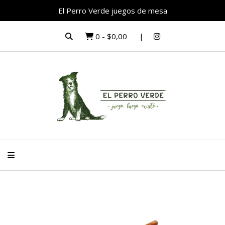
El Perro Verde juegos de mesa
0
-
$0,00