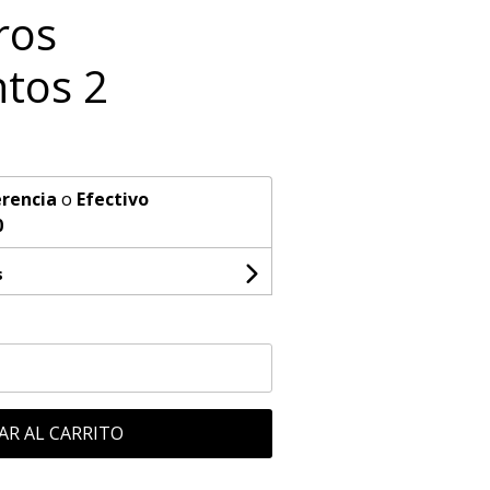
ros
tos 2
rencia
o
Efectivo
0
s
AR AL CARRITO