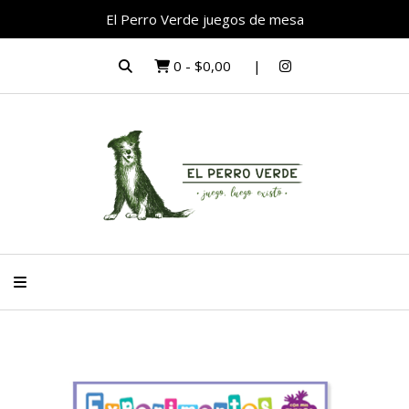
El Perro Verde juegos de mesa
0
-
$0,00