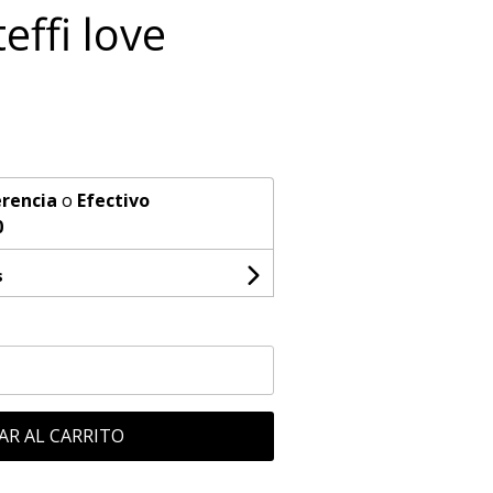
ffi love
rencia
o
Efectivo
0
s
AR AL CARRITO