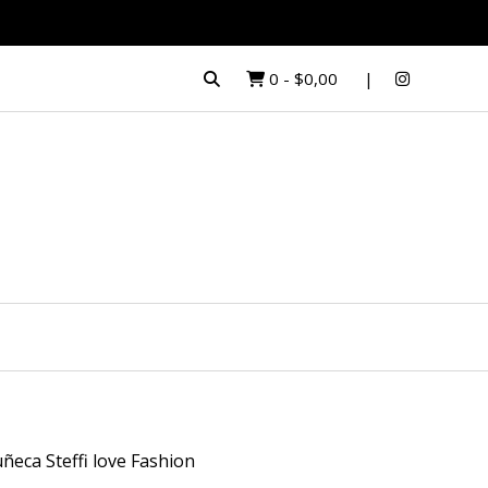
0
-
$0,00
ñeca Steffi love Fashion