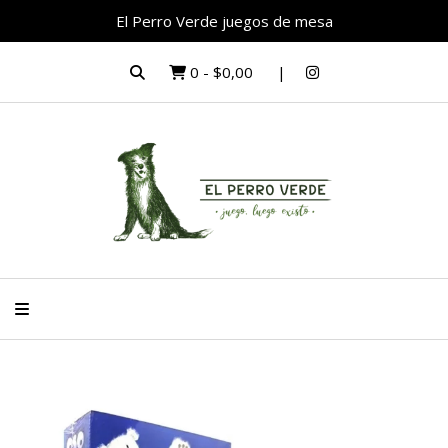
El Perro Verde juegos de mesa
0
-
$0,00