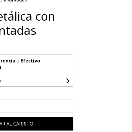
tálica con
antadas
rencia
o
Efectivo
0
s
AR AL CARRITO