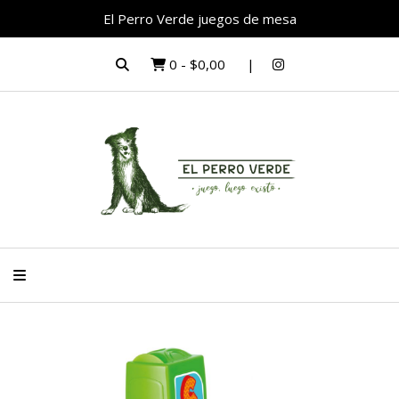
El Perro Verde juegos de mesa
0
-
$0,00