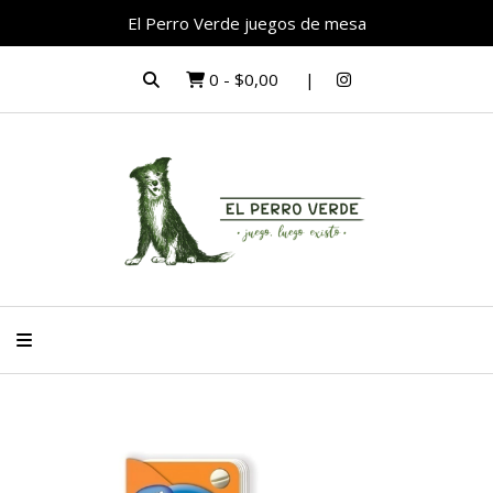
El Perro Verde juegos de mesa
0
-
$0,00