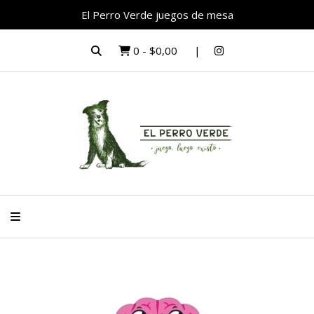
El Perro Verde juegos de mesa
0
-
$0,00