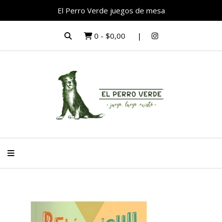
El Perro Verde juegos de mesa
0
-
$0,00