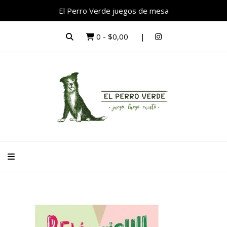
El Perro Verde juegos de mesa
0
-
$0,00