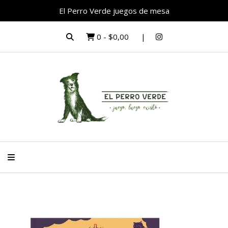
El Perro Verde juegos de mesa
0
-
$0,00