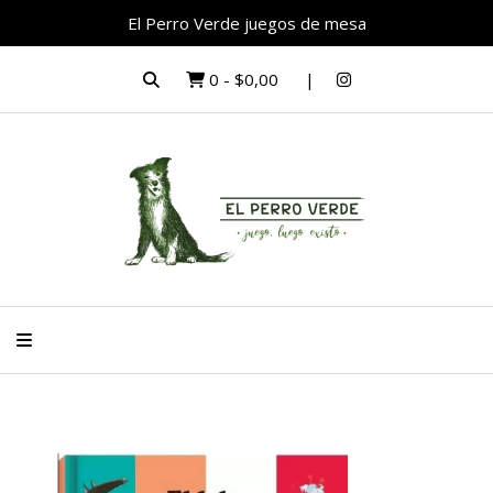
El Perro Verde juegos de mesa
0
-
$0,00