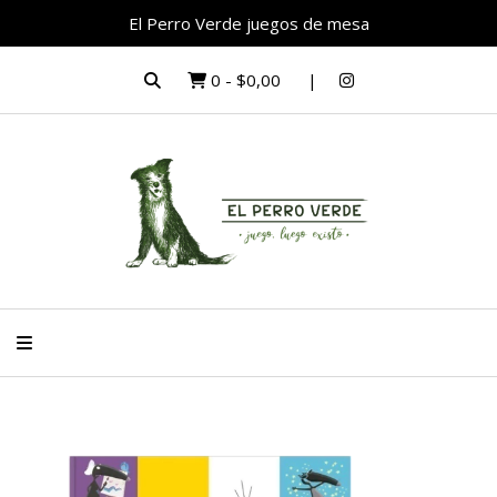
El Perro Verde juegos de mesa
0
-
$0,00