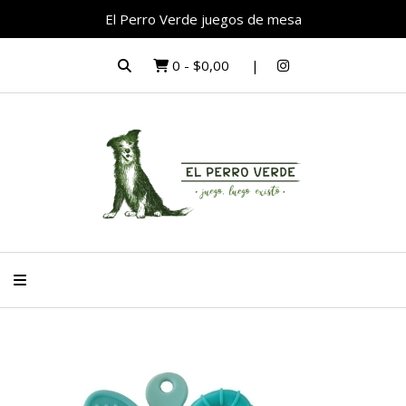
El Perro Verde juegos de mesa
0
-
$0,00