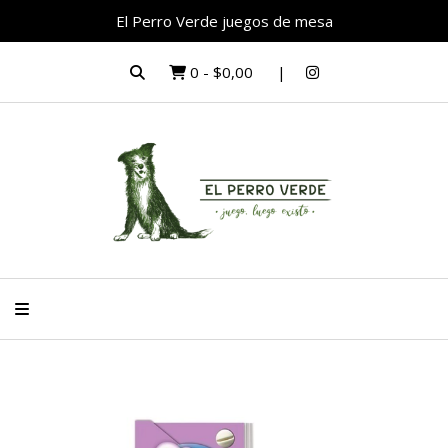
El Perro Verde juegos de mesa
0
-
$0,00