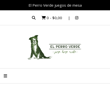
El Perro Verde juegos de mesa
0
-
$0,00