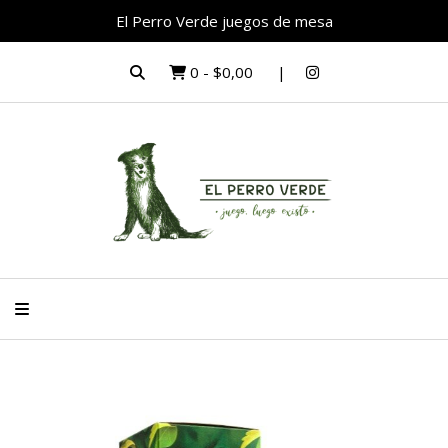
El Perro Verde juegos de mesa
0
-
$0,00