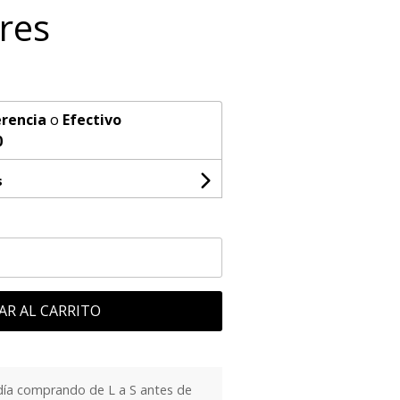
res
rencia
o
Efectivo
0
s
AR AL CARRITO
día comprando de L a S antes de