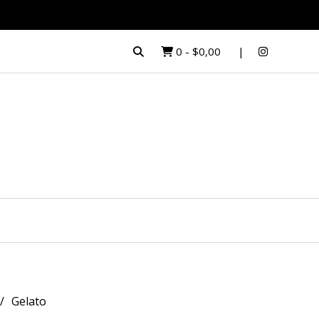
0
-
$0,00
Gelato