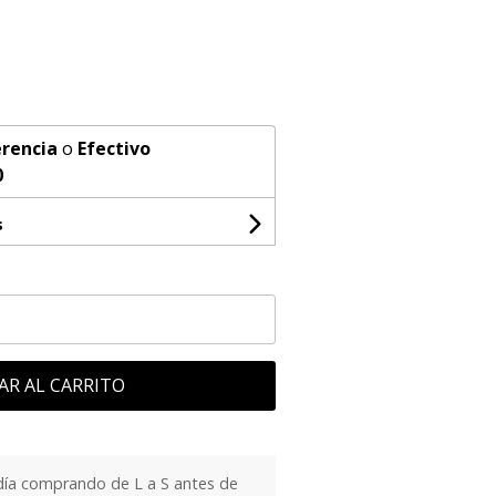
rencia
o
Efectivo
0
s
AR AL CARRITO
día comprando de L a S antes de