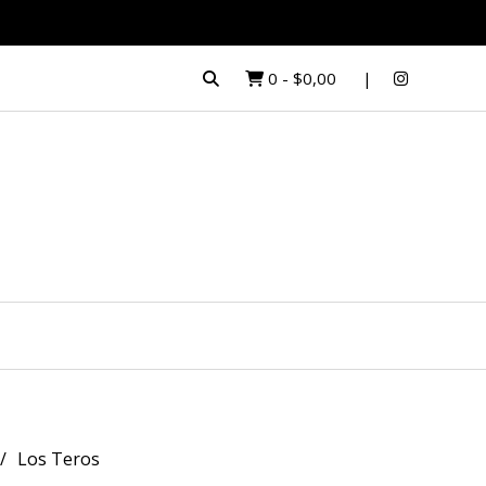
0
-
$0,00
Los Teros