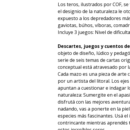
Los teros, ilustrados por COF, se
el designio de la naturaleza le o
expuesto a los depredadores más
gaviotas, búhos, víboras, comadre
Incluye 3 juegos: Nivel de dificultad:
Descartes, juegos y cuentos de
objeto de diseño, lúdico y pedag
serie de seis temas de cartas orig
conceptual está atravesado por la
Cada mazo es una pieza de arte c
por un artista del litoral. Los ej
apuntan a cuestionar e indagar l
naturaleza: Sumergite en el apas
disfrutá con las mejores aventur
nadando, vas a ponerte en la piel
especies más fascinantes. Usá el 
contrincante mientras aprendés t
estos increíbles seres.