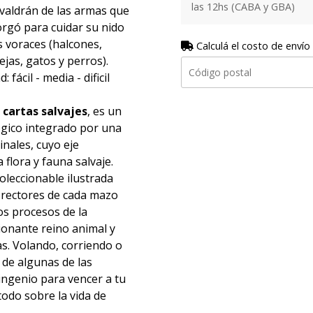
las 12hs (CABA y GBA)
 valdrán de las armas que
torgó para cuidar su nido
 voraces (halcones,
Calculá el costo de envío
jas, gatos y perros).
 fácil - media - dificil
 cartas salvajes
, es un
ógico integrado por una
inales, cuyo eje
 flora y fauna salvaje.
oleccionable ilustrada
es rectores de cada mazo
os procesos de la
ionante reino animal y
as. Volando, corriendo o
 de algunas de las
ingenio para vencer a tu
odo sobre la vida de