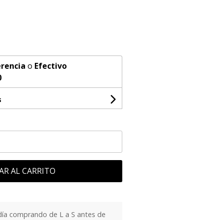
rencia
o
Efectivo
0
s
AR AL CARRITO
día comprando de L a S antes de