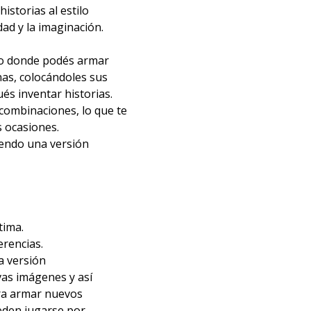
istorias al estilo
idad y la imaginación.
ego donde podés armar
as, colocándoles sus
ués inventar historias.
combinaciones, lo que te
s ocasiones.
yendo una versión
tima.
erencias.
a versión
as imágenes y así
ara armar nuevos
eden jugarse por