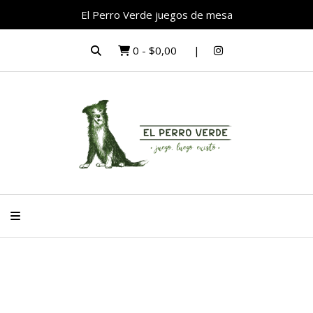
El Perro Verde juegos de mesa
0
-
$0,00