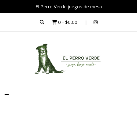
El Perro Verde juegos de mesa
0
-
$0,00