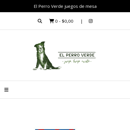
El Perro Verde juegos de mesa
0
-
$0,00