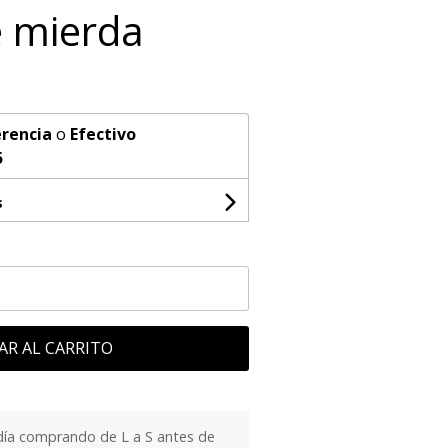
 mierda
rencia
o
Efectivo
5
s
AR AL CARRITO
día comprando de L a S antes de