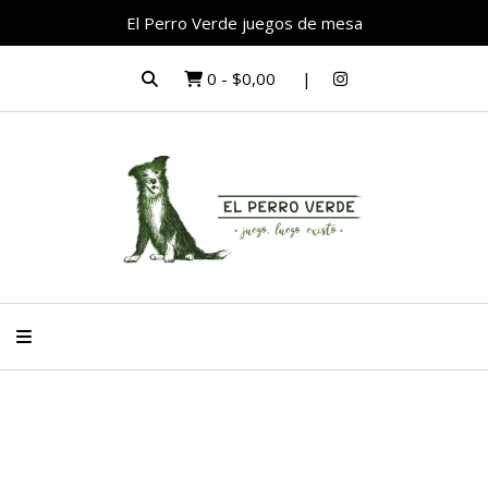
El Perro Verde juegos de mesa
0
-
$0,00