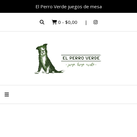
El Perro Verde juegos de mesa
0
-
$0,00