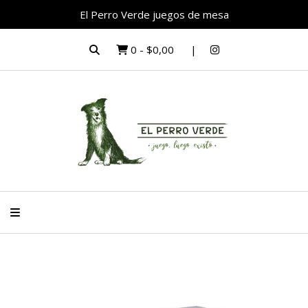
El Perro Verde juegos de mesa
0
-
$0,00