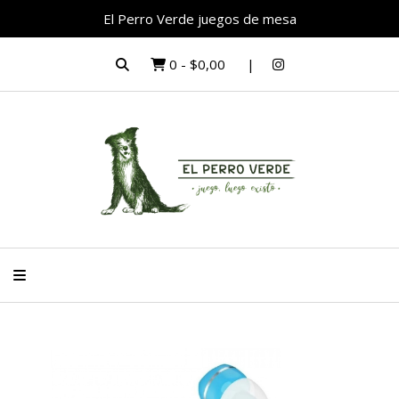
El Perro Verde juegos de mesa
0
-
$0,00