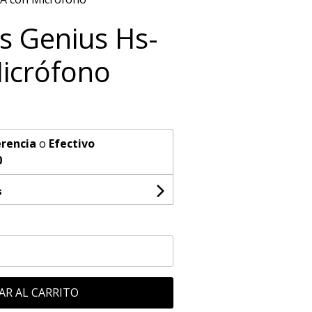
es Genius Hs-
icrófono
rencia
o
Efectivo
0
s
AR AL CARRITO